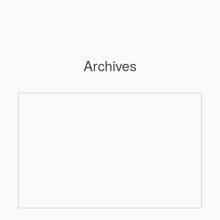
Archives
Hochzeitsfotograf Hamburg
Maleen
Reportagen
Preise
Kontakt