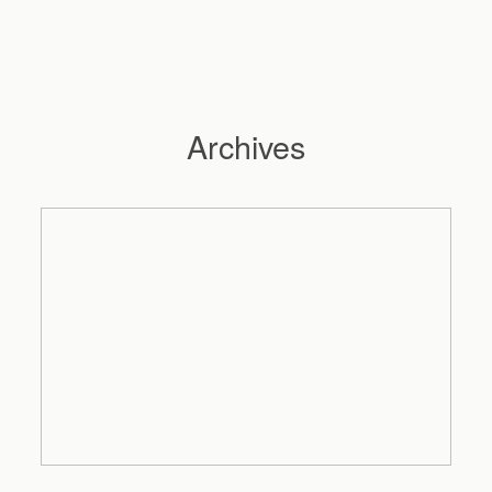
Archives
Hochzeitsfotograf Hamburg
Maleen
Reportagen
Preise
Kontakt