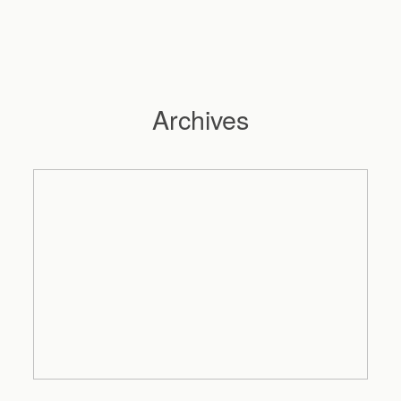
Archives
Hochzeitsfotograf Hamburg
Maleen
Reportagen
Preise
Kontakt