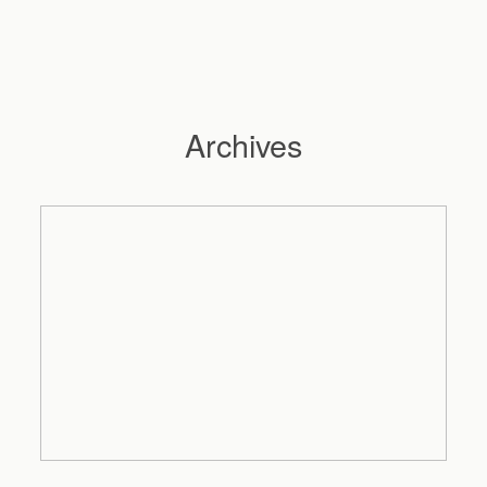
Archives
Hochzeitsfotograf Hamburg
Maleen
Reportagen
Preise
Kontakt