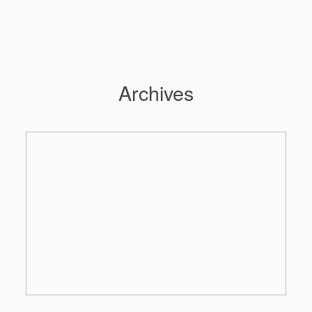
Archives
Hochzeitsfotograf Hamburg
Maleen
Reportagen
Preise
Kontakt