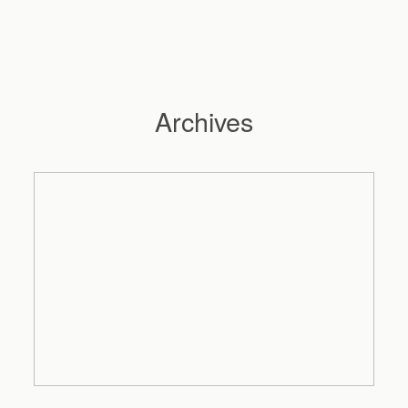
Archives
Hochzeitsfotograf Hamburg
Maleen
Reportagen
Preise
Kontakt