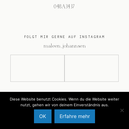
048A3437
FOLGT MIR GERNE AUF INSTAGRAM
@maleen_johannsen
@2026 Maleen Johannsen
Diese Website benutzt Cookies. Wenn du die Website weiter
nutzt, gehen wir von deinem Einverständnis aus.
OK
Erfahre mehr
Back to Top