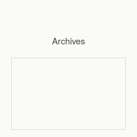
Archives
Hochzeitsfotograf Hamburg
Maleen
Reportagen
Preise
Kontakt