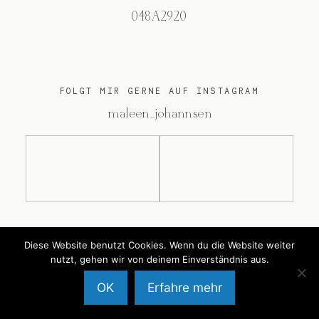
048A2920
FOLGT MIR GERNE AUF INSTAGRAM
@maleen_johannsen
@2026 Maleen Johannsen
Diese Website benutzt Cookies. Wenn du die Website weiter
nutzt, gehen wir von deinem Einverständnis aus.
OK
Erfahre mehr
Back to Top