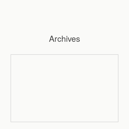
Archives
Hochzeitsfotograf Hamburg
Maleen
Reportagen
Preise
Kontakt