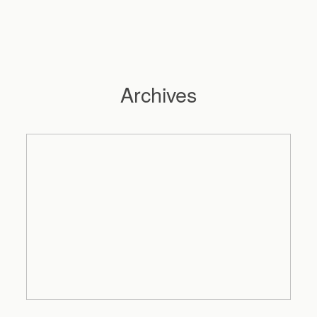
Archives
Hochzeitsfotograf Hamburg
Maleen
Reportagen
Preise
Kontakt