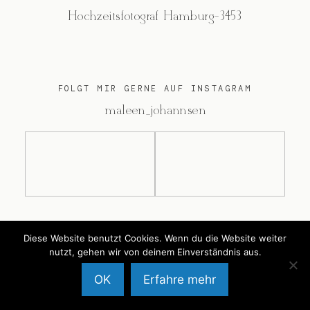
Hochzeitsfotograf Hamburg-3453
FOLGT MIR GERNE AUF INSTAGRAM
@maleen_johannsen
@2026 Maleen Johannsen
Diese Website benutzt Cookies. Wenn du die Website weiter
nutzt, gehen wir von deinem Einverständnis aus.
OK
Erfahre mehr
Back to Top