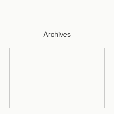
Archives
Hochzeitsfotograf Hamburg
Maleen
Reportagen
Preise
Kontakt