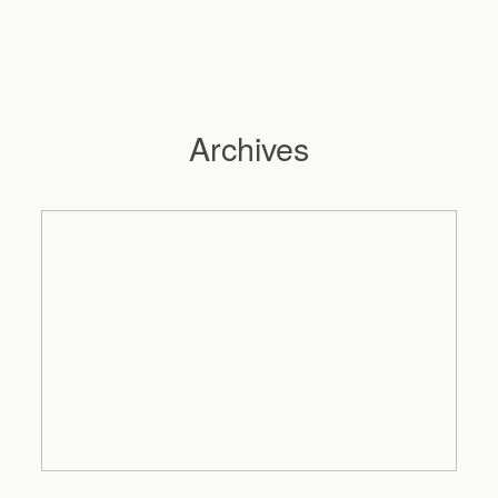
Archives
Hochzeitsfotograf Hamburg
Maleen
Reportagen
Preise
Kontakt