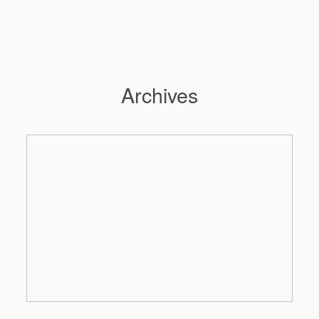
Archives
Hochzeitsfotograf Hamburg
Maleen
Reportagen
Preise
Kontakt