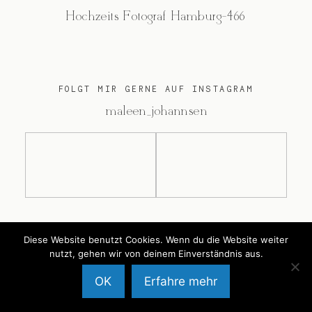
Hochzeits Fotograf Hamburg-466
FOLGT MIR GERNE AUF INSTAGRAM
@maleen_johannsen
@2026 Maleen Johannsen
Diese Website benutzt Cookies. Wenn du die Website weiter
nutzt, gehen wir von deinem Einverständnis aus.
OK
Erfahre mehr
Back to Top