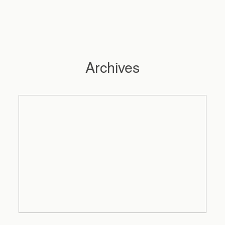
Archives
Hochzeitsfotograf Hamburg
Maleen
Reportagen
Preise
Kontakt