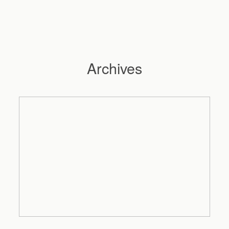
Archives
Hochzeitsfotograf Hamburg
Maleen
Reportagen
Preise
Kontakt