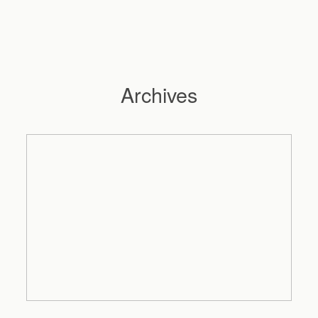
Archives
Hochzeitsfotograf Hamburg
Maleen
Reportagen
Preise
Kontakt