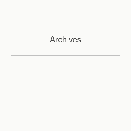
Archives
Hochzeitsfotograf Hamburg
Maleen
Reportagen
Preise
Kontakt