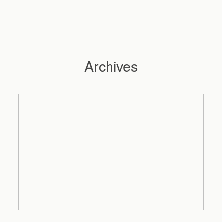
Archives
Hochzeitsfotograf Hamburg
Maleen
Reportagen
Preise
Kontakt