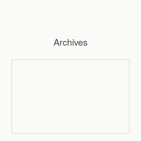
Archives
Hochzeitsfotograf Hamburg
Maleen
Reportagen
Preise
Kontakt