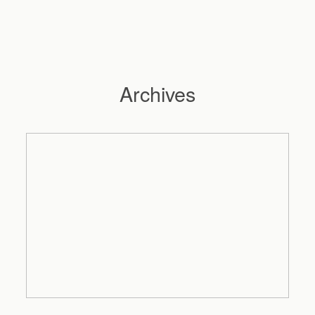
Archives
Hochzeitsfotograf Hamburg
Maleen
Reportagen
Preise
Kontakt