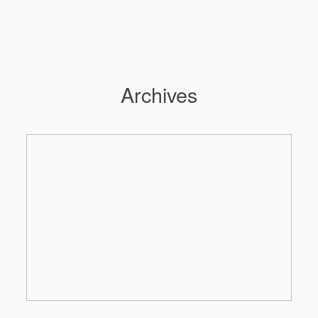
Archives
Hochzeitsfotograf Hamburg
Maleen
Reportagen
Preise
Kontakt