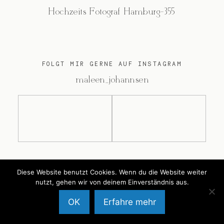
Hochzeits Fotograf Hamburg-355
FOLGT MIR GERNE AUF INSTAGRAM
@maleen_johannsen
@2026 Maleen Johannsen
Diese Website benutzt Cookies. Wenn du die Website weiter
nutzt, gehen wir von deinem Einverständnis aus.
OK
Erfahre mehr
Back to Top