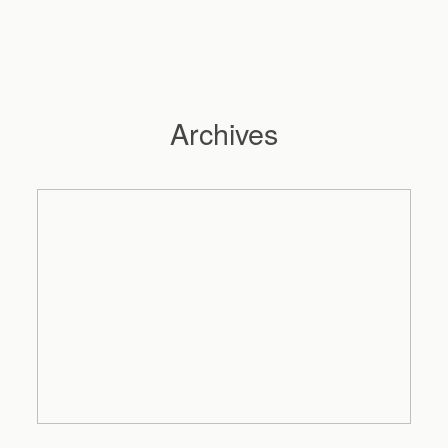
Archives
Hochzeitsfotograf Hamburg
Maleen
Reportagen
Preise
Kontakt