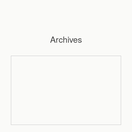
Archives
Hochzeitsfotograf Hamburg
Maleen
Reportagen
Preise
Kontakt