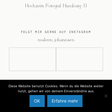
Hochzeits Fotograf Hamburg-33
FOLGT MIR GERNE AUF INSTAGRAM
@maleen_johannsen
@2026 Maleen Johannsen
Diese Website benutzt Cookies. Wenn du die Website weiter
nutzt, gehen wir von deinem Einverständnis aus.
OK
Erfahre mehr
Back to Top