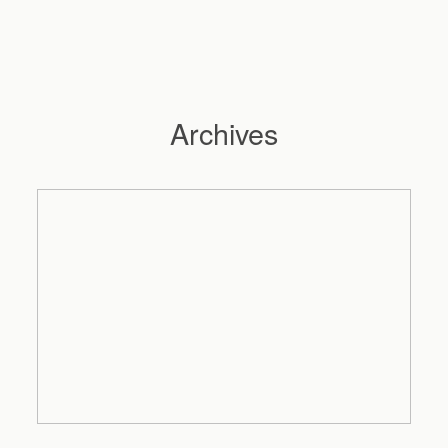
Archives
Hochzeitsfotograf Hamburg
Maleen
Reportagen
Preise
Kontakt