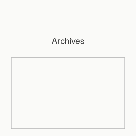
Archives
Hochzeitsfotograf Hamburg
Maleen
Reportagen
Preise
Kontakt