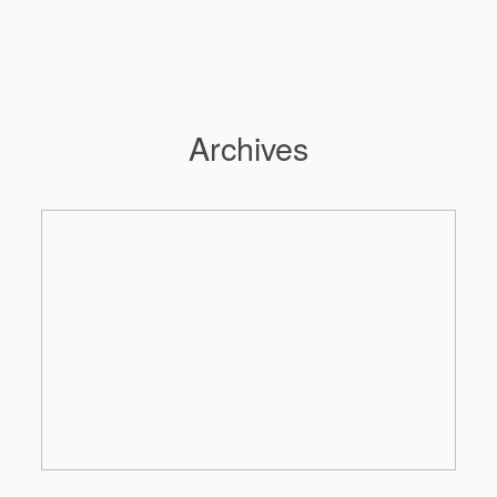
Archives
Hochzeitsfotograf Hamburg
Maleen
Reportagen
Preise
Kontakt