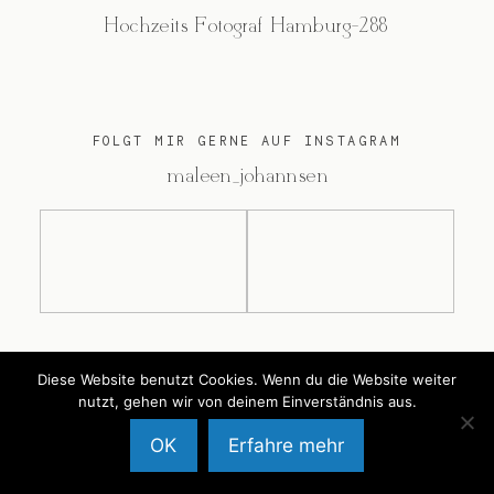
Hochzeits Fotograf Hamburg-288
FOLGT MIR GERNE AUF INSTAGRAM
@maleen_johannsen
@2026 Maleen Johannsen
Diese Website benutzt Cookies. Wenn du die Website weiter
nutzt, gehen wir von deinem Einverständnis aus.
OK
Erfahre mehr
Back to Top