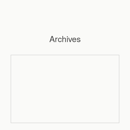
Archives
Hochzeitsfotograf Hamburg
Maleen
Reportagen
Preise
Kontakt