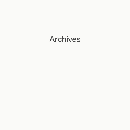
Archives
Hochzeitsfotograf Hamburg
Maleen
Reportagen
Preise
Kontakt