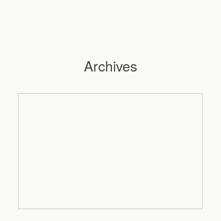
Archives
Hochzeitsfotograf Hamburg
Maleen
Reportagen
Preise
Kontakt