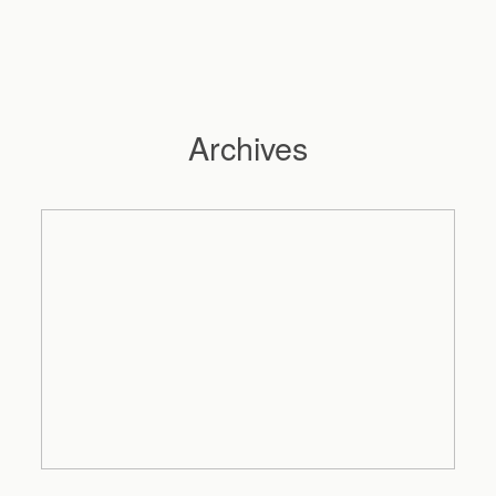
Archives
Hochzeitsfotograf Hamburg
Maleen
Reportagen
Preise
Kontakt