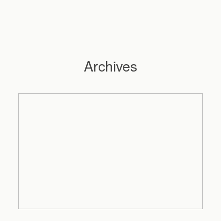
Archives
Hochzeitsfotograf Hamburg
Maleen
Reportagen
Preise
Kontakt