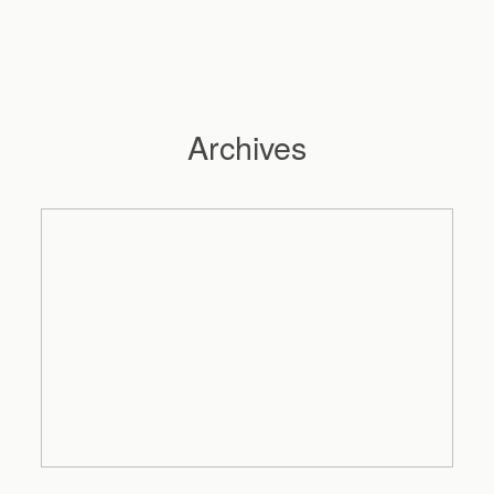
Archives
Hochzeitsfotograf Hamburg
Maleen
Reportagen
Preise
Kontakt