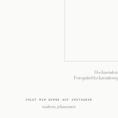
Hochzeitsfo
FotografieHochzeitsfoto
FOLGT MIR GERNE AUF INSTAGRAM
@maleen_johannsen