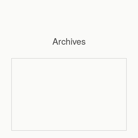
Archives
Hochzeitsfotograf Hamburg
Maleen
Reportagen
Preise
Kontakt