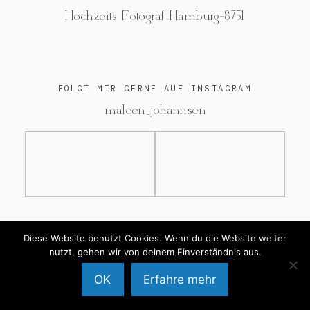
Hochzeits Fotograf Hamburg-8751
FOLGT MIR GERNE AUF INSTAGRAM
@maleen_johannsen
@2026 Maleen Johannsen
Diese Website benutzt Cookies. Wenn du die Website weiter
nutzt, gehen wir von deinem Einverständnis aus.
OK
Erfahre mehr
Back to Top