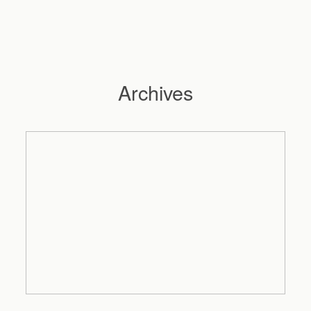
Archives
Hochzeitsfotograf Hamburg
Maleen
Reportagen
Preise
Kontakt