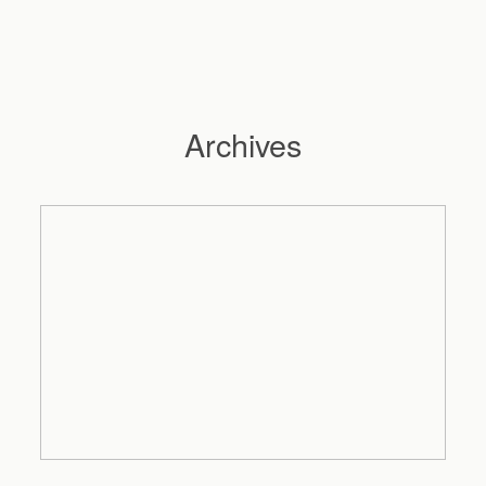
Archives
Hochzeitsfotograf Hamburg
Maleen
Reportagen
Preise
Kontakt