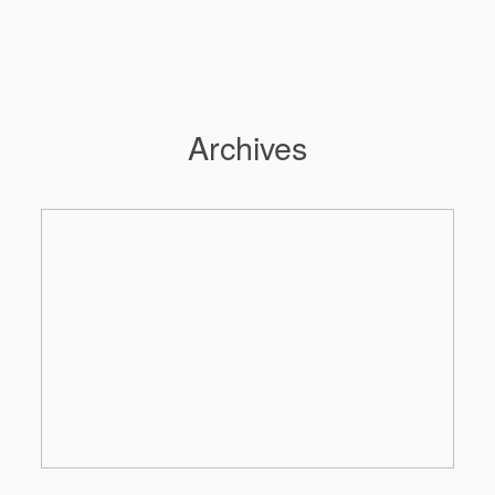
Archives
Hochzeitsfotograf Hamburg
Maleen
Reportagen
Preise
Kontakt