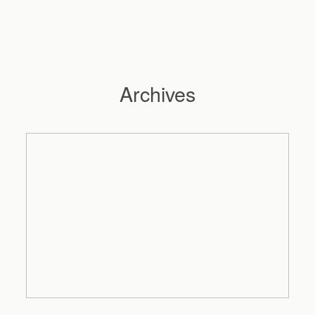
Archives
Hochzeitsfotograf Hamburg
Maleen
Reportagen
Preise
Kontakt