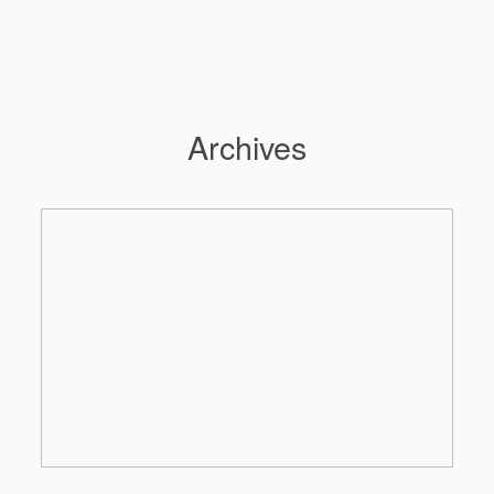
Archives
Hochzeitsfotograf Hamburg
Maleen
Reportagen
Preise
Kontakt