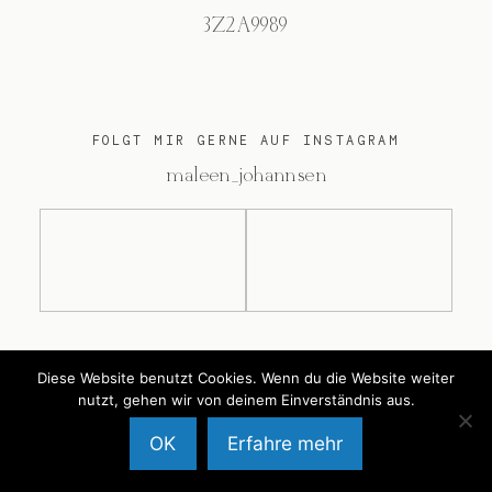
3Z2A9989
FOLGT MIR GERNE AUF INSTAGRAM
@maleen_johannsen
@2026 Maleen Johannsen
Diese Website benutzt Cookies. Wenn du die Website weiter
nutzt, gehen wir von deinem Einverständnis aus.
OK
Erfahre mehr
Back to Top