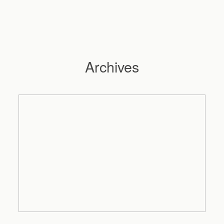
Archives
Hochzeitsfotograf Hamburg
Maleen
Reportagen
Preise
Kontakt