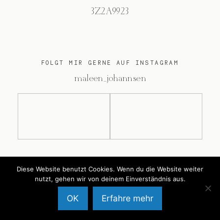
3Z2A9923
FOLGT MIR GERNE AUF INSTAGRAM
@maleen_johannsen
@2026 Maleen Johannsen
Diese Website benutzt Cookies. Wenn du die Website weiter
nutzt, gehen wir von deinem Einverständnis aus.
OK
Erfahre mehr
Back to Top