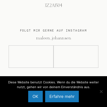
3Z2A1504
FOLGT MIR GERNE AUF INSTAGRAM
@maleen_johannsen
@2026 Maleen Johannsen
Diese Website benutzt Cookies. Wenn du die Website weiter
nutzt, gehen wir von deinem Einverständnis aus.
OK
Erfahre mehr
Back to Top