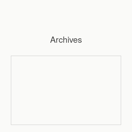
Archives
Hochzeitsfotograf Hamburg
Maleen
Reportagen
Preise
Kontakt