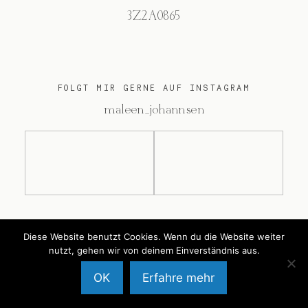
3Z2A0865
FOLGT MIR GERNE AUF INSTAGRAM
@maleen_johannsen
@2026 Maleen Johannsen
Diese Website benutzt Cookies. Wenn du die Website weiter
nutzt, gehen wir von deinem Einverständnis aus.
OK
Erfahre mehr
Back to Top