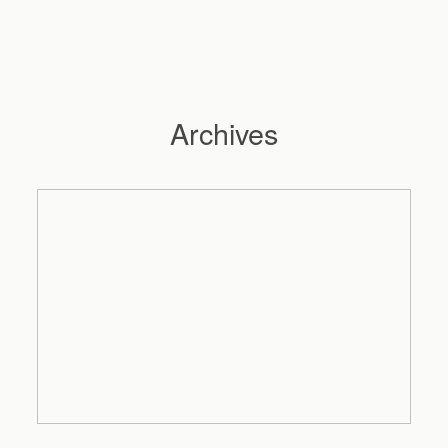
Archives
Hochzeitsfotograf Hamburg
Maleen
Reportagen
Preise
Kontakt