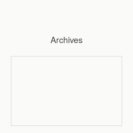
Archives
Hochzeitsfotograf Hamburg
Maleen
Reportagen
Preise
Kontakt