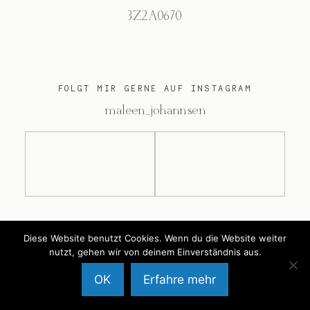
3Z2A0670
FOLGT MIR GERNE AUF INSTAGRAM
@maleen_johannsen
@2026 Maleen Johannsen
Diese Website benutzt Cookies. Wenn du die Website weiter
nutzt, gehen wir von deinem Einverständnis aus.
OK
Erfahre mehr
Back to Top