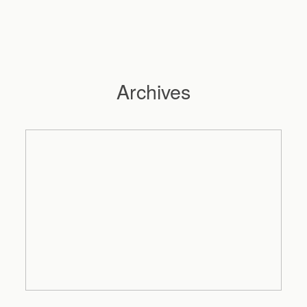
Archives
Hochzeitsfotograf Hamburg
Maleen
Reportagen
Preise
Kontakt