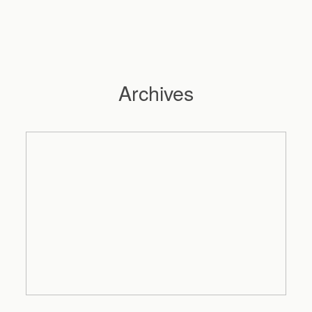
Archives
Hochzeitsfotograf Hamburg
Maleen
Reportagen
Preise
Kontakt