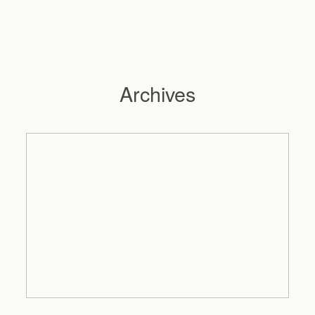
Archives
Hochzeitsfotograf Hamburg
Maleen
Reportagen
Preise
Kontakt