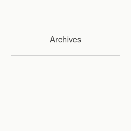
Archives
Hochzeitsfotograf Hamburg
Maleen
Reportagen
Preise
Kontakt