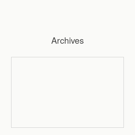
Archives
Hochzeitsfotograf Hamburg
Maleen
Reportagen
Preise
Kontakt