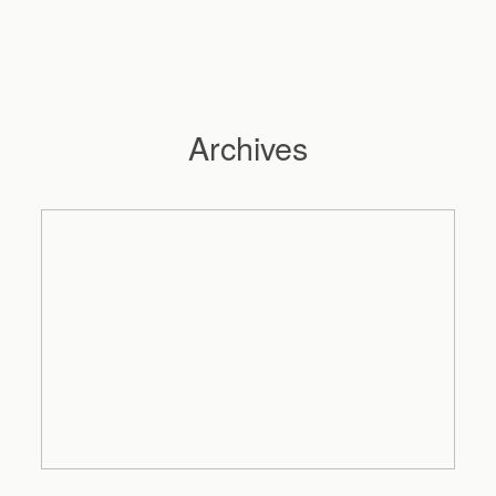
Archives
Hochzeitsfotograf Hamburg
Maleen
Reportagen
Preise
Kontakt