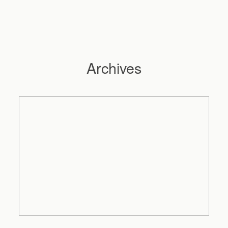
Archives
Hochzeitsfotograf Hamburg
Maleen
Reportagen
Preise
Kontakt