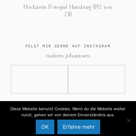
Hochzeits Fotograf Hamburg (192 von
231)
FOLGT MIR GERNE AUF INSTAGRAM
@maleen_johannsen
Diese Website benutzt Cookies. Wenn du die Website weiter
@2026 Maleen Johannsen
nutzt, gehen wir von deinem Einverständnis aus.
OK
Erfahre mehr
Back to Top