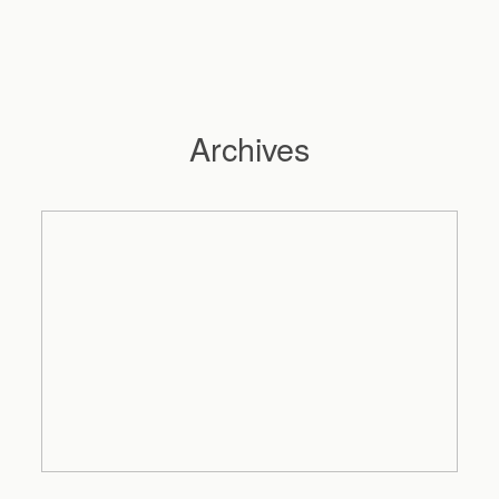
Archives
Hochzeitsfotograf Hamburg
Maleen
Reportagen
Preise
Kontakt